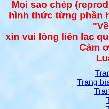
Mọi sao chép (repro
hình thức từng phần 
"Về
xin vui lòng liên lac q
Cảm ơ
Lu
Tra
Trang bì
Tra