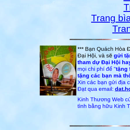
T
Trang bìa
Tran
*** Bạn Quách Hòa Đ
Đại Hội, và sẽ
gửi t
tham dự Đại Hội ha
mọi chi phí để "
t
ặng 
tặng các bạn mà thô
Xin các bạn gửi địa
Đạt qua email:
dat.
Kinh Thương Web cù
tình bằng hữu Kinh