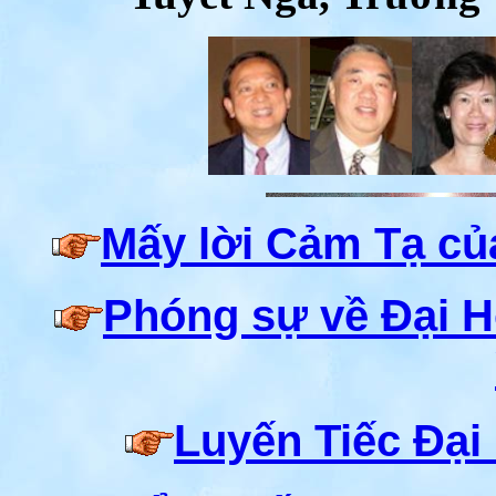
Mấy lời Cảm Tạ c
Phóng sự về Đại 
Luyến Tiếc Đại