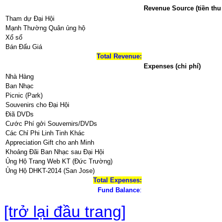
Revenue Source (tiền thu
Tham dự Đại Hội
Mạnh Thường Quân ủng hộ
Xổ số
Bán Đấu Giá
Total Revenue:
Expenses (chi phí)
Nhà Hàng
Ban Nhạc
Picnic (Park)
Souvenirs cho Đại Hội
Điã DVDs
Cước Phí gởi Souvernirs/DVDs
Các Chỉ Phi Linh Tinh Khác
Appreciation Gift cho anh Minh
Khoảng Đãi Ban Nhạc sau Đại Hội
Ủng Hộ Trang Web KT (Đức Trường)
Ủng Hộ DHKT-2014 (San Jose)
Total Expenses:
Fund Balance
:
[trở lại đầu trang]