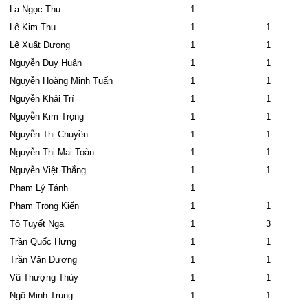
La Ngọc Thu
1
Lê Kim Thu
1
1
Lê Xuất Dưong
1
1
Nguyễn Duy Huân
1
1
Nguyễn Hoàng Minh Tuấn
1
1
Nguyễn Khải Trí
1
1
Nguyễn Kim Trọng
1
1
Nguyễn Thị Chuyền
1
1
Nguyễn Thị Mai Toàn
1
1
Nguyễn Việt Thắng
1
1
Phạm Lý Tánh
1
Phạm Trọng Kiến
1
1
Tô Tuyết Nga
1
3
Trần Quốc Hưng
1
1
Trần Văn Dương
1
1
Vũ Thượng Thùy
1
1
Ngô Minh Trung
1
1