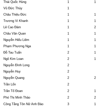
Thái Quốc Hùng
1
1
Vũ Đức Thùy
1
Châu Thiệu Đức
1
1
Trương Vi Khanh
1
1
Lê Cao Đàm
1
2
Châu Văn Quan
1
1
Nguyễn Hiếu Liêm
1
1
Phạm Phương Nga
1
1
Đỗ Tau Tuấn
2
1
Ngô Kim Loan
2
1
Nguyễn Đình Long
2
Nguyễn Huy
2
Nguyễn Quang
2
2
Trần Lốn
2
Trần Tố Đoan
2
1
Phó Thị Minh Thảo
2
2
Công Tằng Tôn Nữ Anh Đào
3
1