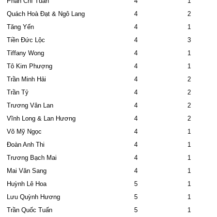
Phan Chí Tuấn
4
1
Quách Hoà Đạt & Ngô Lang
4
2
Tăng Yến
4
1
Tiền Đức Lộc
4
3
Tiffany Wong
4
1
Tô Kim Phượng
4
1
Trần Minh Hải
4
2
Trần Tỷ
4
2
Trương Vân Lan
4
2
Vĩnh Long & Lan Hương
4
2
Võ Mỹ Ngọc
4
1
Đoàn Anh Thi
4
1
Trương Bạch Mai
4
1
Mai Văn Sang
4
1
Huỳnh Lê Hoa
5
1
Lưu Quỳnh Hương
5
1
Trần Quốc Tuấn
5
1