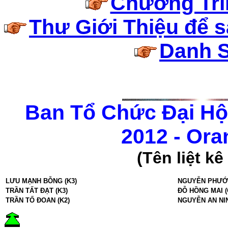
Chương Trì
Thư Giới Thiệu để 
Danh 
Ban Tổ Chức Đại Hộ
2012 - Ora
(Tên liệt k
LƯU MẠNH BỖNG (K3)
NGUYỄN PHƯỚC
TRẦN TẤT ĐẠT (K3)
ĐỖ HỒNG MAI (
TRẦN TỐ ĐOAN (K2)
NGUYỄN AN NIN