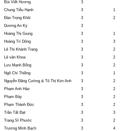
Bùi Viết Hương
3
Chung Tiễu Hạnh
3
1
Đào Trọng Khôi
3
2
Dương An Kỳ
3
Hoàng Thị Giung
3
1
Hoàng Trí Dũng
3
3
Lê Thị Khánh Trang
3
2
Lê văn Khoa
3
2
Lưu Mạnh Bổng
3
2
Ngô Chí Thiềng
3
1
Nguyễn Đăng Cường & Tô Thị Kim Anh
3
2
Phạm Anh Hào
3
2
Phạm Bảy
3
2
Phạm Thành Đức
3
2
Trần Tất Đạt
3
3
Trang Sĩ Phước
3
2
Trương Minh Bạch
3
4