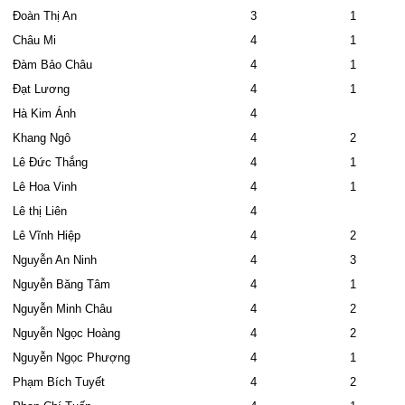
Đoàn Thị An
3
1
Châu Mi
4
1
Đàm Bảo Châu
4
1
Đạt Lương
4
1
Hà Kim Ánh
4
Khang Ngô
4
2
Lê Đức Thắng
4
1
Lê Hoa Vinh
4
1
Lê thị Liên
4
Lê Vĩnh Hiệp
4
2
Nguyễn An Ninh
4
3
Nguyễn Băng Tâm
4
1
Nguyễn Minh Châu
4
2
Nguyễn Ngọc Hoàng
4
2
Nguyễn Ngọc Phượng
4
1
Phạm Bích Tuyết
4
2