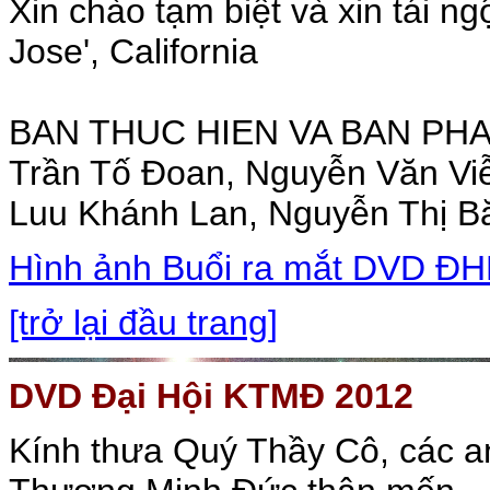
Xin chào tạm biệt và xin tái ng
Jose', California
BAN THUC HIEN VA BAN PH
Trần Tố Đoan, Nguyễn Văn Vi
Luu Khánh Lan, Nguyễn Thị 
Hình ảnh Buổi ra mắt DVD Đ
[trở lại đầu trang]
DVD Đại Hội KTMĐ 2012
Kính thưa Quý Thầy Cô, các an